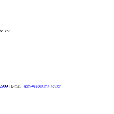
baixo:
-2989
| E-mail:
apm@secult.mg.gov.br