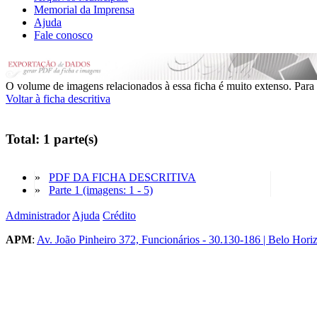
Memorial da Imprensa
Ajuda
Fale conosco
O volume de imagens relacionados à essa ficha é muito extenso. Para 
Voltar à ficha descritiva
Total: 1 parte(s)
»
PDF DA FICHA DESCRITIVA
»
Parte 1 (imagens: 1 - 5)
Administrador
Ajuda
Crédito
APM
:
Av. João Pinheiro 372, Funcionários - 30.130-186 | Belo Hori