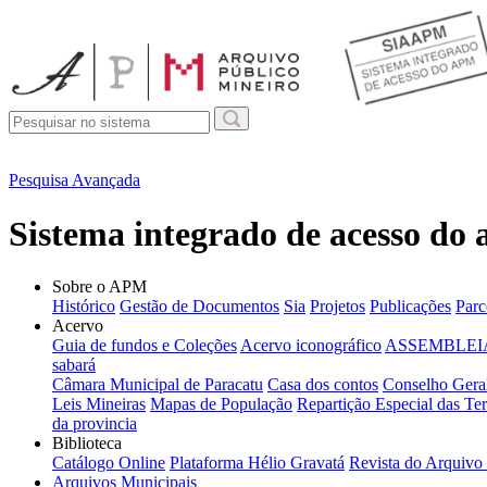
Pesquisa Avançada
Sistema integrado de acesso do
Sobre o APM
Histórico
Gestão de Documentos
Sia
Projetos
Publicações
Parc
Acervo
Guia de fundos e Coleções
Acervo iconográfico
ASSEMBLEIA
sabará
Câmara Municipal de Paracatu
Casa dos contos
Conselho Geral
Leis Mineiras
Mapas de População
Repartição Especial das Ter
da provincia
Biblioteca
Catálogo Online
Plataforma Hélio Gravatá
Revista do Arquivo
Arquivos Municipais