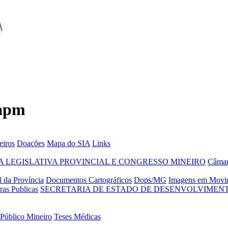
 apm
eiros
Doações
Mapa do SIA
Links
 LEGISLATIVA PROVINCIAL E CONGRESSO MINEIRO
Câmar
 da Província
Documentos Cartográficos
Dops/MG
Imagens em Movi
ras Publicas
SECRETARIA DE ESTADO DE DESENVOLVIMENT
 Público Mineiro
Teses Médicas