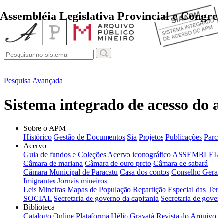
Acervo Iconográfico
Pesquisa Avançada
Sistema integrado de acesso do
Sobre o APM
Histórico
Gestão de Documentos
Sia
Projetos
Publicações
Parc
Acervo
Guia de fundos e Coleções
Acervo iconográfico
ASSEMBLEIA
Câmara de mariana
Câmara de ouro preto
Câmara de sabará
Câmara Municipal de Paracatu
Casa dos contos
Conselho Geral
Imigrantes
Jornais mineiros
Leis Mineiras
Mapas de População
Repartição Especial das Ter
SOCIAL
Secretaria de governo da capitania
Secretaria de gove
Biblioteca
Catálogo Online
Plataforma Hélio Gravatá
Revista do Arquivo