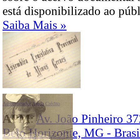
está disponibilizado ao públ
Saiba Mais »
Administrador
Ajuda
Crédito
APM
:
Av. João Pinheiro 37
Belo Horizonte, MG - Brasi