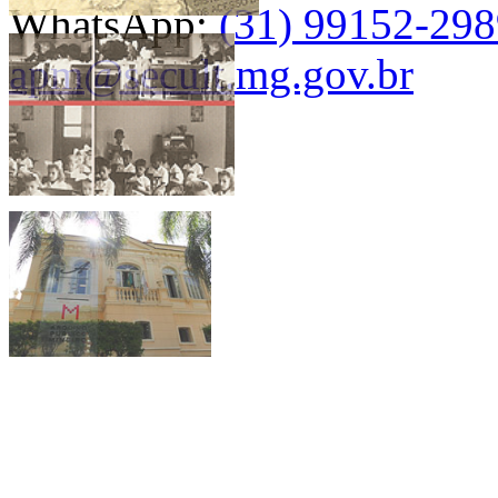
WhatsApp:
(31) 99152-29
apm@secult.mg.gov.br