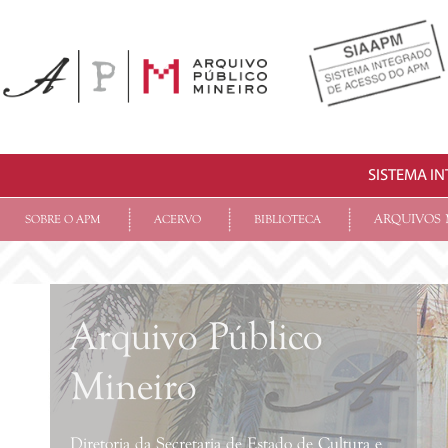
SISTEMA I
ARQUIVOS 
SOBRE O APM
ACERVO
BIBLIOTECA
Arquivo Público
Mineiro
Diretoria da Secretaria de Estado de Cultura e