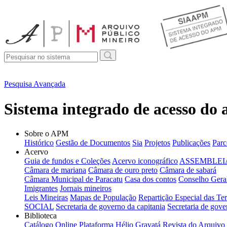
Pesquisa Avançada
Sistema integrado de acesso do
Sobre o APM
Histórico
Gestão de Documentos
Sia
Projetos
Publicações
Parc
Acervo
Guia de fundos e Coleções
Acervo iconográfico
ASSEMBLEIA
Câmara de mariana
Câmara de ouro preto
Câmara de sabará
Câmara Municipal de Paracatu
Casa dos contos
Conselho Geral
Imigrantes
Jornais mineiros
Leis Mineiras
Mapas de População
Repartição Especial das Ter
SOCIAL
Secretaria de governo da capitania
Secretaria de gove
Biblioteca
Catálogo Online
Plataforma Hélio Gravatá
Revista do Arquivo