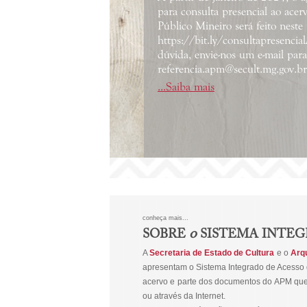
para consulta presencial ao ace
Público Mineiro será feito neste 
https://bit.ly/consultapresenc
dúvida, envie-nos um e-mail para
referencia.apm@secult.mg.gov.br
...Saiba mais
conheça mais...
o
SOBRE
SISTEMA INTE
A
Secretaria de Estado de Cultura
e o
Arqu
apresentam o Sistema Integrado de Acesso 
acervo e parte dos documentos do APM que já
ou através da Internet.