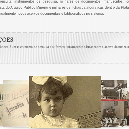
onsulta, instrumentos de pesquisa, milhares de documentos (manuscritos, icon
ista do Arquivo Público Mineiro e milhares de fichas catalográficas dentro da Plat
 anualmente novos acervos documentais e bibliográficos no sistema.
ÇÕES
neiro é um instrumento de pesquisa que fornece informações básicas sobre o acervo documental 