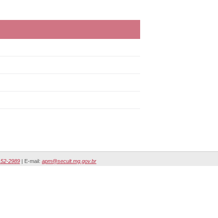
152-2989
| E-mail:
apm@secult.mg.gov.br