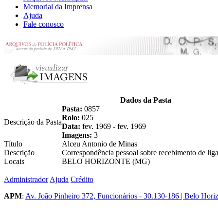
Memorial da Imprensa
Ajuda
Fale conosco
Dados da Pasta
Pasta:
0857
Rolo:
025
Descrição da Pasta
Data:
fev. 1969 - fev. 1969
Imagens:
3
Título
Alceu Antonio de Minas
Descrição
Correspondência pessoal sobre recebimento de liga
Locais
BELO HORIZONTE (MG)
Administrador
Ajuda
Crédito
APM
:
Av. João Pinheiro 372, Funcionários - 30.130-186 | Belo Hori