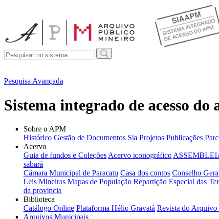
Pesquisa Avançada
Sistema integrado de acesso do
Sobre o APM
Histórico
Gestão de Documentos
Sia
Projetos
Publicações
Parc
Acervo
Guia de fundos e Coleções
Acervo iconográfico
ASSEMBLEIA
sabará
Câmara Municipal de Paracatu
Casa dos contos
Conselho Geral
Leis Mineiras
Mapas de População
Repartição Especial das Ter
da provincia
Biblioteca
Catálogo Online
Plataforma Hélio Gravatá
Revista do Arquivo
Arquivos Municipais