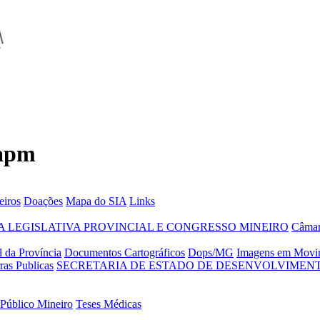
 apm
eiros
Doações
Mapa do SIA
Links
 LEGISLATIVA PROVINCIAL E CONGRESSO MINEIRO
Câmar
 da Província
Documentos Cartográficos
Dops/MG
Imagens em Movi
ras Publicas
SECRETARIA DE ESTADO DE DESENVOLVIMENT
 Público Mineiro
Teses Médicas