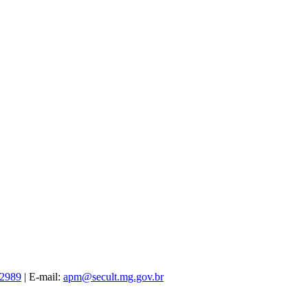
-2989
| E-mail:
apm@secult.mg.gov.br