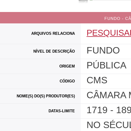
FUNDO - CÂ
PESQUISA
ARQUIVOS RELACIONA
FUNDO
NÍVEL DE DESCRIÇÃO
PÚBLICA
ORIGEM
CMS
CÓDIGO
CÂMARA 
NOME(S) DO(S) PRODUTOR(ES)
1719 - 18
DATAS-LIMITE
NO SÉCUL