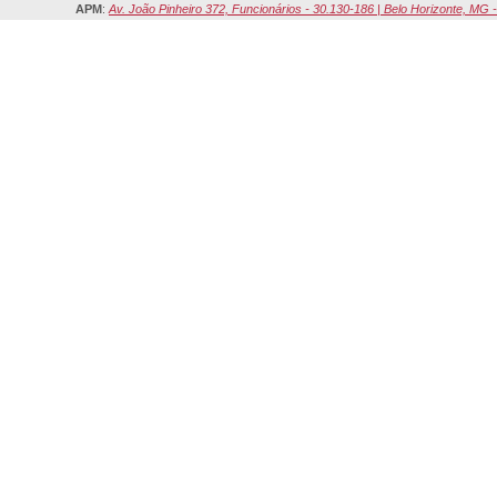
APM
:
Av. João Pinheiro 372, Funcionários - 30.130-186 | Belo Horizonte, MG -