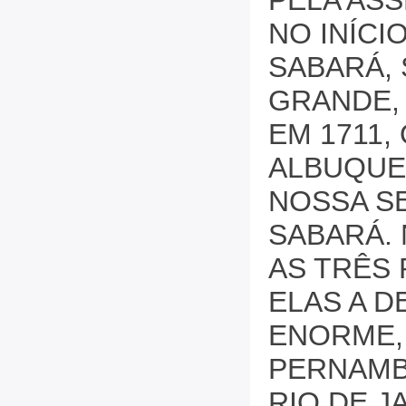
PELA ASS
NO INÍCI
SABARÁ,
GRANDE, 
EM 1711
ALBUQUER
NOSSA S
SABARÁ. 
AS TRÊS
ELAS A D
ENORME, 
PERNAMBU
RIO DE J