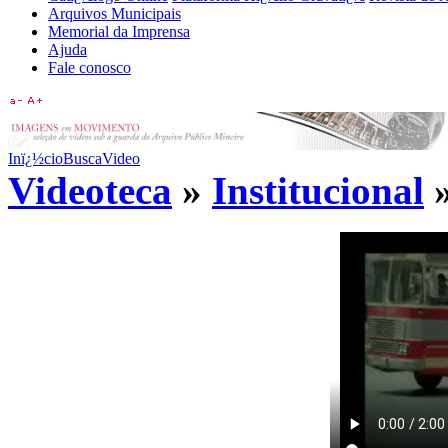
Arquivos Municipais
Memorial da Imprensa
Ajuda
Fale conosco
Inï¿½cio
Busca
Video
Videoteca
»
Institucional