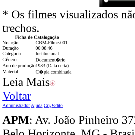
* Os filmes visualizados nã
trechos.
Ficha de Catalogação
Notação
CBM-Filme-001
Duração
00:08:46
Categoria
Institucional
Gênero
Document�rio
Ano de produção
1983 (Data certa)
Material
C�pia combinada
Leia Mais
Voltar
Administrador
Ajuda
Crï¿½dito
APM
: Av. João Pinheiro 3
Belo Horizonte, MG - Brasil