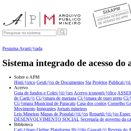
Pesquisa Avanï¿½ada
Sistema integrado de acesso do
Sobre o APM
Histï¿½rico
Gestï¿½o de Documentos
Sia
Projetos
Publicaï¿½
Acervo
Guia de fundos e Coleï¿½ï¿½es
Acervo iconogrï¿½fico
ASSEM
de Caetï¿½
Cï¿½mara de mariana
Cï¿½mara de ouro preto
Cï¿
Cï¿½mara Municipal de Paracatu
Casa dos contos
Conselho Ge
Movimento
Imigrantes
Jornais mineiros
Leis Mineiras
Mapas de Populaï¿½ï¿½o
Repartiï¿½ï¿½o Especi
DESENVOLVIMENTO SOCIAL
Secretaria de governo da ca
Biblioteca
Catï¿½logo Online
Plataforma Hï¿½lio Gravatï¿½
Revista do 