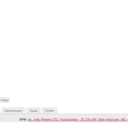
Voltar
Administrador
Ajuda
Crédito
APM
:
Av. João Pinheiro 372, Funcionários - 30.130-186 | Belo Horizonte, MG -