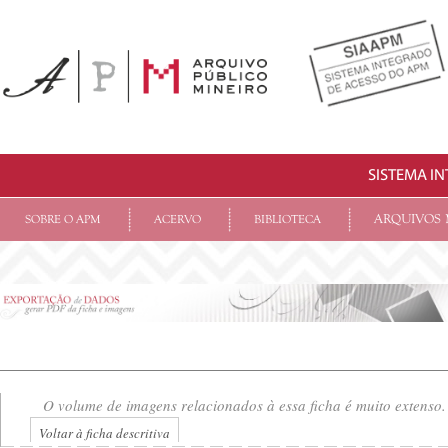
SISTEMA I
ARQUIVOS 
SOBRE O APM
ACERVO
BIBLIOTECA
O volume de imagens relacionados à essa ficha é muito extenso.
Voltar à ficha descritiva