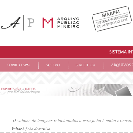
SISTEMA I
ARQUIVOS 
SOBRE O APM
ACERVO
BIBLIOTECA
O volume de imagens relacionados à essa ficha é muito extenso.
Voltar à ficha descritiva