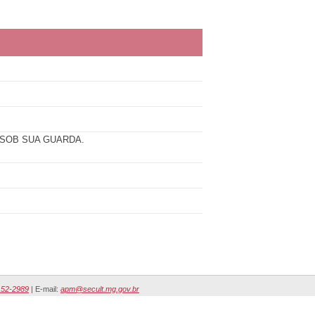
SOB SUA GUARDA.
152-2989
| E-mail:
apm@secult.mg.gov.br