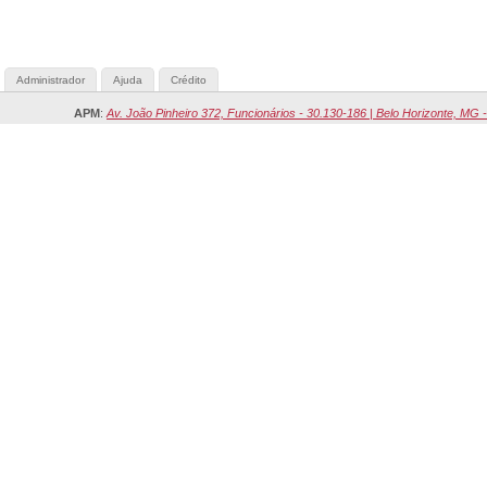
Administrador
Ajuda
Crédito
APM
:
Av. João Pinheiro 372, Funcionários - 30.130-186 | Belo Horizonte, MG -