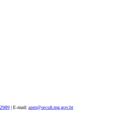
-2989
| E-mail:
apm@secult.mg.gov.br