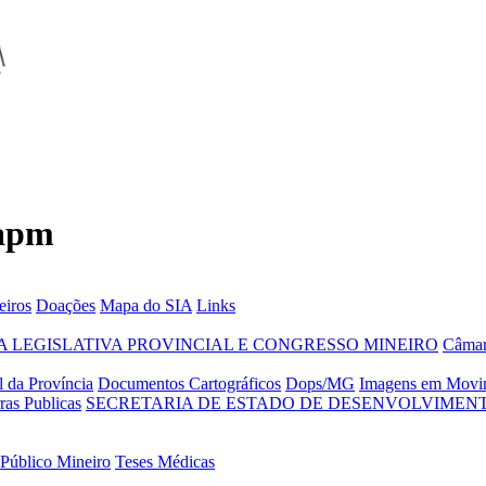
 apm
eiros
Doações
Mapa do SIA
Links
 LEGISLATIVA PROVINCIAL E CONGRESSO MINEIRO
Câmar
 da Província
Documentos Cartográficos
Dops/MG
Imagens em Movi
ras Publicas
SECRETARIA DE ESTADO DE DESENVOLVIMENT
 Público Mineiro
Teses Médicas