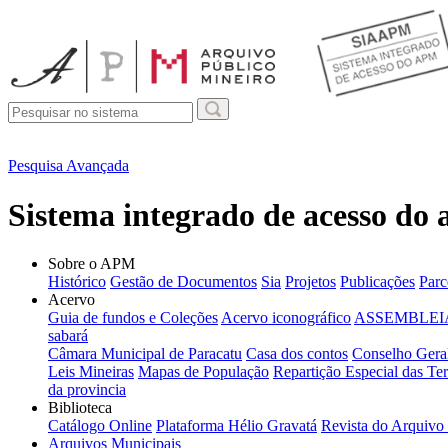
Pesquisa Avançada
Sistema integrado de acesso do
Sobre o APM
Histórico
Gestão de Documentos
Sia
Projetos
Publicações
Parc
Acervo
Guia de fundos e Coleções
Acervo iconográfico
ASSEMBLEIA
sabará
Câmara Municipal de Paracatu
Casa dos contos
Conselho Geral
Leis Mineiras
Mapas de População
Repartição Especial das Ter
da provincia
Biblioteca
Catálogo Online
Plataforma Hélio Gravatá
Revista do Arquivo
Arquivos Municipais