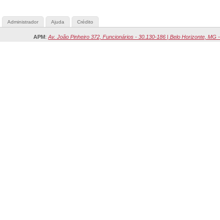
Administrador
Ajuda
Crédito
APM
:
Av. João Pinheiro 372, Funcionários - 30.130-186 | Belo Horizonte, MG -