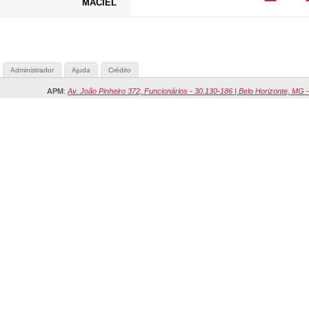
MACIEL
Administrador
Ajuda
Crédito
APM
:
Av. João Pinheiro 372, Funcionários - 30.130-186 | Belo Horizonte, MG -