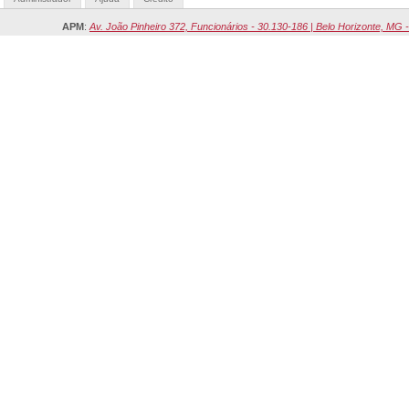
APM
:
Av. João Pinheiro 372, Funcionários - 30.130-186 | Belo Horizonte, MG -