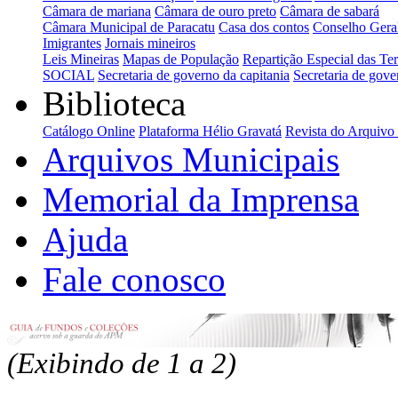
Câmara de mariana
Câmara de ouro preto
Câmara de sabará
Câmara Municipal de Paracatu
Casa dos contos
Conselho Geral
Imigrantes
Jornais mineiros
Leis Mineiras
Mapas de População
Repartição Especial das Ter
SOCIAL
Secretaria de governo da capitania
Secretaria de gove
Biblioteca
Catálogo Online
Plataforma Hélio Gravatá
Revista do Arquivo
Arquivos Municipais
Memorial da Imprensa
Ajuda
Fale conosco
(Exibindo de 1 a 2)