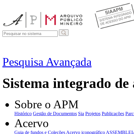
Pesquisa Avançada
Sistema integrado de
Sobre o APM
Histórico
Gestão de Documentos
Sia
Projetos
Publicações
Parc
Acervo
Guia de fundos e Coleções
Acervo iconográfico
ASSEMBLEIA