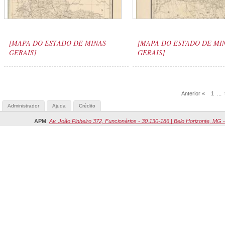
[MAPA DO ESTADO DE MINAS
[MAPA DO ESTADO DE MI
GERAIS]
GERAIS]
...
Anterior «
1
Administrador
Ajuda
Crédito
APM
:
Av. João Pinheiro 372, Funcionários - 30.130-186 | Belo Horizonte, MG -