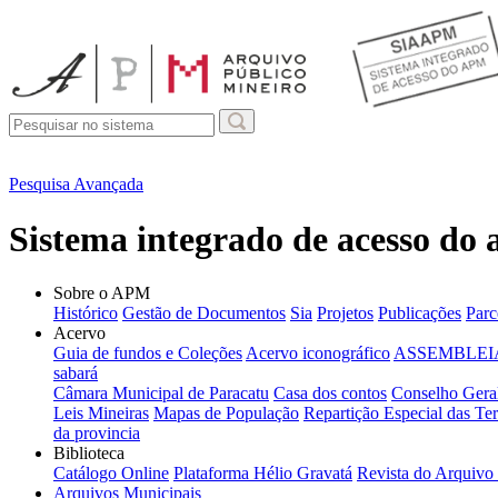
Pesquisa Avançada
Sistema integrado de acesso do
Sobre o APM
Histórico
Gestão de Documentos
Sia
Projetos
Publicações
Parc
Acervo
Guia de fundos e Coleções
Acervo iconográfico
ASSEMBLEIA
sabará
Câmara Municipal de Paracatu
Casa dos contos
Conselho Geral
Leis Mineiras
Mapas de População
Repartição Especial das Ter
da provincia
Biblioteca
Catálogo Online
Plataforma Hélio Gravatá
Revista do Arquivo
Arquivos Municipais