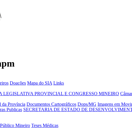
 apm
eiros
Doações
Mapa do SIA
Links
 LEGISLATIVA PROVINCIAL E CONGRESSO MINEIRO
Câmar
 da Província
Documentos Cartográficos
Dops/MG
Imagens em Movi
ras Publicas
SECRETARIA DE ESTADO DE DESENVOLVIMENT
 Público Mineiro
Teses Médicas