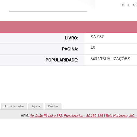
«
<
43
SA-937
LIVRO:
46
PAGINA:
840 VISUALIZAÇÕES
POPULARIDADE:
Administrador
Ajuda
Crédito
APM
:
Av. João Pinheiro 372, Funcionários - 30.130-186 | Belo Horizonte, MG -