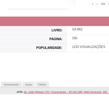
«
<
308
SA-862
LIVRO:
156
PAGINA:
1233 VISUALIZAÇÕES
POPULARIDADE:
Administrador
Ajuda
Crédito
APM
:
Av. João Pinheiro 372, Funcionários - 30.130-186 | Belo Horizonte, MG -