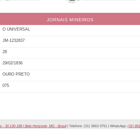
JORNAIS MINEIROS
O UNIVERSAL
JM-1232837
28
29/02/1836
OURO PRETO
075
s - 30.130-186 | Belo Horizonte, MG - Brasil
| Telefone: (31) 3663-3751 | WhatsApp:
(31) 99