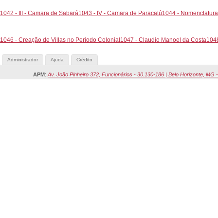
1042 - III - Camara de Sabará
1043 - IV - Camara de Paracatú
1044 - Nomenclatura d
1046 - Creação de Villas no Periodo Colonial
1047 - Claudio Manoel da Costa
1048
Administrador
Ajuda
Crédito
APM
:
Av. João Pinheiro 372, Funcionários - 30.130-186 | Belo Horizonte, MG -