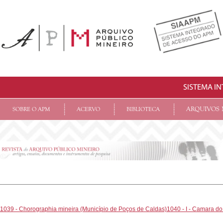
SISTEMA I
ARQUIVOS 
SOBRE O APM
ACERVO
BIBLIOTECA
1039 - Chorographia mineira (Município de Poços de Caldas)
1040 - I - Camara d